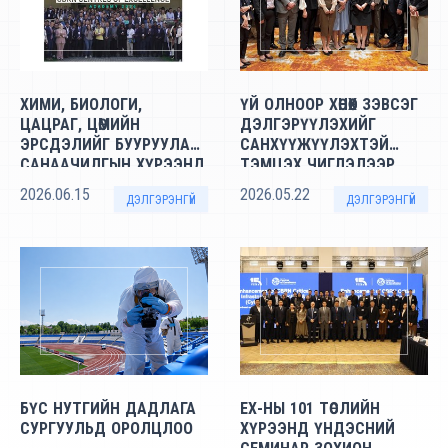
ХИМИ, БИОЛОГИ,
ҮЙ ОЛНООР ХӨНӨӨХ ЗЭВСЭГ
ЦАЦРАГ, ЦӨМИЙН
ДЭЛГЭРҮҮЛЭХИЙГ
ЭРСДЭЛИЙГ БУУРУУЛАХ
САНХҮҮЖҮҮЛЭХТЭЙ
САНААЧИЛГЫН ХҮРЭЭНД
ТЭМЦЭХ ЧИГЛЭЛЭЭР
ЗОХИОН
УУЛЗАЛТАД ОРОЛЦЛОО
2026.06.15
2026.05.22
ДЭЛГЭРЭНГҮЙ
ДЭЛГЭРЭНГҮЙ
БАЙГУУЛАГДСАН
“АКАДЕМИ 2026” АРГА
ХЭМЖЭЭНД ОРОЛЦЛОО
БҮС НУТГИЙН ДАДЛАГА
ЕХ-НЫ 101 ТӨСЛИЙН
СУРГУУЛЬД ОРОЛЦЛОО
ХҮРЭЭНД ҮНДЭСНИЙ