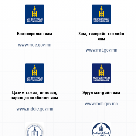
Боловсролын яам
Зам, тээврийн хөгжлийн
яам
www.moe.gov.mn
www.mrt.gov.mn
Цахим хөгжил, инновац,
Эрүүл мэндийн яам
харилцаа холбооны яам
www.moh.gov.mn
www.mddic.gov.mn