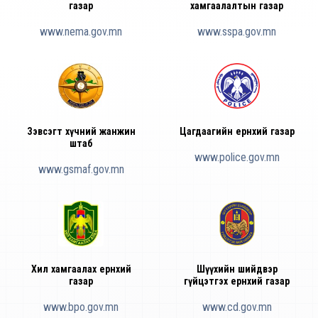
газар
хамгаалалтын газар
www.nema.gov.mn
www.sspa.gov.mn
Зэвсэгт хүчний жанжин
Цагдаагийн ерөнхий газар
штаб
www.police.gov.mn
www.gsmaf.gov.mn
Хил хамгаалах ерөнхий
Шүүхийн шийдвэр
газар
гүйцэтгэх ерөнхий газар
www.bpo.gov.mn
www.cd.gov.mn