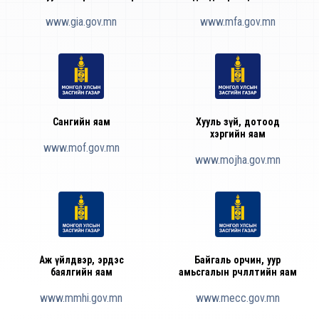
www.gia.gov.mn
www.mfa.gov.mn
Сангийн яам
Хууль зүй, дотоод
хэргийн яам
www.mof.gov.mn
www.mojha.gov.mn
Аж үйлдвэр, эрдэс
Байгаль орчин, уур
баялгийн яам
амьсгалын өөрчлөлтийн яам
www.mmhi.gov.mn
www.mecc.gov.mn