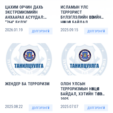
ЦАХИМ ОРЧИН ДАХЬ
ИСЛАМЫН УЛС
ЭКСТРЕМИЗМИЙН
ТЕРРОРИСТ
АНХААРАХ АСУУДАЛ:
БҮЛЭГЛЭЛИЙН ӨНӨӨГИЙН
“764” БҮЛЭГ
НӨХЦӨЛ БАЙДАЛ
2026.01.19
2025.09.15
ДЭЛГЭРЭНГҮЙ
ДЭЛГЭРЭНГҮЙ
ЖЕНДЕР БА ТЕРРОРИЗМ
ОЛОН УЛСЫН
ТЕРРОРИЗМЫН НӨХЦӨЛ
БАЙДАЛ, ХЭТИЙН ТӨЛӨВ
2025
2025.08.22
2025.07.07
ДЭЛГЭРЭНГҮЙ
ДЭЛГЭРЭНГҮЙ