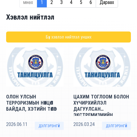
Өмнөх
1
2
3
4
5
6
Дараах
Хэвлэл нийтлэл
Бүх
хэвлэл нийтлэл
унших
ОЛОН УЛСЫН
ЦАХИМ ТОГЛООМ БОЛОН
ТЕРРОРИЗМЫН НӨХЦӨЛ
ХҮЧИРХИЙЛЭЛ
БАЙДАЛ, ХЭТИЙН ТӨЛӨВ
ДАГУУЛСАН
ЭКСТРЕМИЗМИЙН
ХООРОНДЫН ХОЛБООГ
2026.06.11
2026.03.24
ДЭЛГЭРЭНГҮЙ
ДЭЛГЭРЭНГҮЙ
СУДЛАХ НЬ