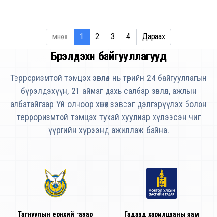
Өмнөх
1
2
3
4
Дараах
Бүрэлдэхүүн байгууллагууд
Терроризмтой тэмцэх зөвлөл нь төрийн 24 байгууллагын
бүрэлдэхүүн, 21 аймаг дахь салбар зөвлөл, ажлын
албатайгаар Үй олноор хөнөөх зэвсэг дэлгэрүүлэх болон
терроризмтой тэмцэх тухай хуулиар хүлээсэн чиг
үүргийн хүрээнд ажиллаж байна.
Тагнуулын ерөнхий газар
Гадаад харилцааны яам