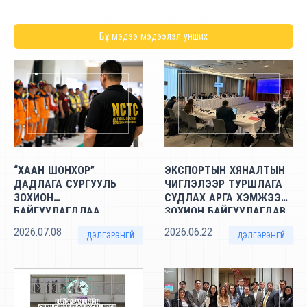
Бүх
мэдээ мэдээлэл
унших
“ХААН ШОНХОР”
ЭКСПОРТЫН ХЯНАЛТЫН
ДАДЛАГА СУРГУУЛЬ
ЧИГЛЭЛЭЭР ТУРШЛАГА
ЗОХИОН
СУДЛАХ АРГА ХЭМЖЭЭ
БАЙГУУЛАГДЛАА
ЗОХИОН БАЙГУУЛАГДАВ
2026.07.08
2026.06.22
ДЭЛГЭРЭНГҮЙ
ДЭЛГЭРЭНГҮЙ