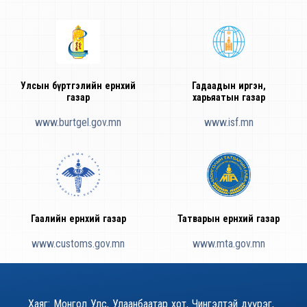
Улсын бүртгэлийн ерөнхий
Гадаадын иргэн,
газар
харьяатын газар
www.burtgel.gov.mn
www.isf.mn
Гаалийн ерөнхий газар
Татварын ерөнхий газар
www.customs.gov.mn
www.mta.gov.mn
Хаяг: Монгол Улс, Улаанбаатар хот, Чингэлтэй дүүрэг,