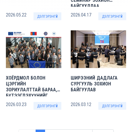
СЕМИНАР ЗОХИОН
БАЙГУУЛЛАА
2026.05.22
2026.04.17
ДЭЛГЭРЭНГҮЙ
ДЭЛГЭРЭНГҮЙ
ХОЁРДМОЛ БОЛОН
ШИРЭЭНИЙ ДАДЛАГА
ЦЭРГИЙН
СУРГУУЛЬ ЗОХИОН
ЗОРИУЛАЛТТАЙ БАРАА,
БАЙГУУЛАВ
БҮТЭЭГДЭХҮҮНИЙГ
ТОДОРХОЙЛОХ СУРГАЛТ
2026.03.23
2026.03.12
ДЭЛГЭРЭНГҮЙ
ДЭЛГЭРЭНГҮЙ
ЗОХИОН
БАЙГУУЛАГДЛАА