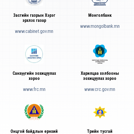
Засгийн газрын Хэрэг
Монголбанк
эрхлэх газар
www.mongolbank.mn
www.cabinet.gov.mn
Санхүүгийн зохицуулах
Харилцаа холбооны
хороо
зохицуулах хороо
www.frc.mn
www.crc.gov.mn
Онцгой байдлын ерөнхий
Төрийн тусгай